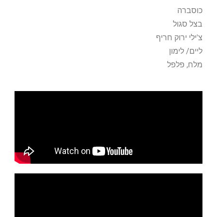
כוסברה
בצל סגול
צ'ילי ירוק חריף
ליים/ לימון
מלח, פלפל