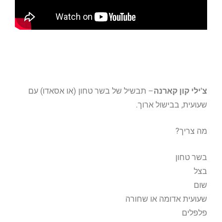
צ'ילי קון קארנה
– תבשיל של בשר טחון (או אסאדו) עם
שעועית, בבישול ארוך.
מה צריך?
בשר טחון
בצל
שום
שעועית אדומה או שחורה
פלפלים