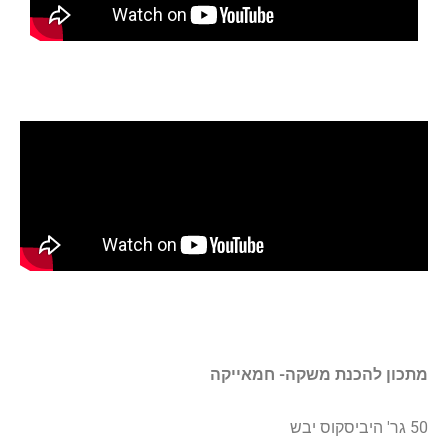
מתכון להכנת משקה- חמאייקה
50 גר'
היביסקוס יבש