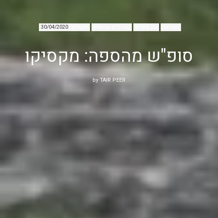
השראה
זמן סופ"ש
מטיילים מהספה
מקסיקו
30/04/2020
סופ"ש מהספה: מקסיקו
by
TAIR PEER