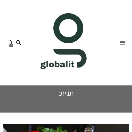
0
תגית:
קפה איטלקי