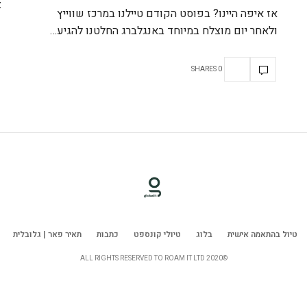
צ
אז איפה היינו? בפוסט הקודם טיילנו במרכז שווייץ
ולאחר יום מוצלח במיוחד באנגלברג החלטנו להגיע…
0 SHARES
טיול בהתאמה אישית
בלוג
טיולי קונספט
כתבות
תאיר פאר | גלובלית
©ALL RIGHTS RESERVED TO ROAM IT LTD 2020