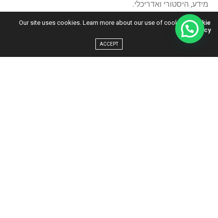
מידע, היסטורי ואדריכלי.
Our site uses cookies. Learn more about our use of cookies:
Cookie
Policy
אפליקציות לתכנון הטיול:
ACCEPT
תמיד טוב להתחיל לברר ולחקור קצת על היעד אליו אתם
מגיעים.
כדי לרכז טיפים ומסלולים בצורה מיטבית- אני ממליצה להוריד
מפה ב
google maps
לנייד ולהתחיל לנעוץ מיקומים על פי
טיפים שריכזתם, עם הערות שלכם.
ניתן גם להשתמש במפות כדי לבנות מסלול, כולל תזמוני נסיעה
ולשמור אותו.
כדי לשמור על תכנון מסודר ממליצה להשתמש ב-
google
Trips