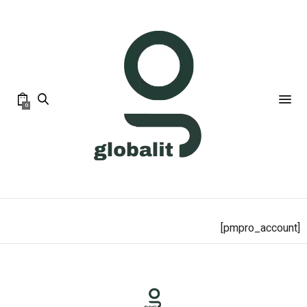
0
[pmpro_account]