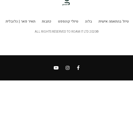
טיול בהתאמה אישית
בלוג
טיולי קונספט
כתבות
תאיר פאר | גלובלית
©ALL RIGHTS RESERVED TO ROAM IT LTD 2020